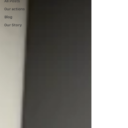
All Posts
Our actions
Blog
Our Story