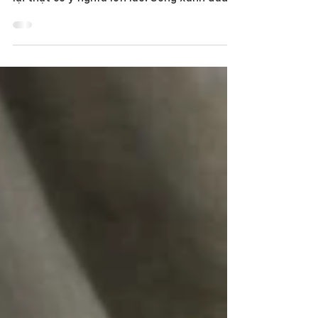
là những việc rất dễ dàng và nhỏ bé, nhưng
lại thật có ý nghĩa lớn lao. Sống xanh đâu
phải là...