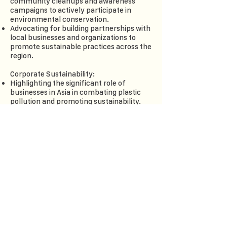
community cleanups and awareness
campaigns to actively participate in
environmental conservation.
Advocating for building partnerships with
local businesses and organizations to
promote sustainable practices across the
region.
Corporate Sustainability:
Highlighting the significant role of
businesses in Asia in combating plastic
pollution and promoting sustainability.
Offering guidance on developing eco-
friendly policies and practices within
organizations in alignment with Asian
values and cultures.
Showcasing real case studies of Asian
companies successfully implementing
sustainable initiatives in their operations.
Eco-Innovation:
Exploring innovative solutions and
technologies developed specifically for
the Asian market to reduce plastic waste.
Showcasing successful eco-friendly