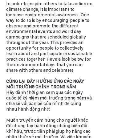
In order to inspire others to take action on
climate change, it is important to
increase environmental awareness. One
way to do so is by encouraging people to
observe and promote the different
environmental events and world day
campaigns that are scheduled globally
throughout the year. This provides an
opportunity for people to collectively
learn about and participate in sustainable
practices together. Have a look below for
the environmental days that you can
share with others and celebrate!
CÙNG LẠI ĐÂY HƯỞNG ỨNG CÁC NGÀY
MÔI TRƯỜNG CHÍNH TRONG NĂM
Hãy dành thời gian xem qua các ngày
quốc tế kỷ niệm môi trường trong năm và
chia sẻ với bạn bè của mình để cùng
nhau hành động nhé!
Muốn truyền cảm hứng cho người khác
để chung tay hành động chống biến đổi
khí hậu, trước tiên phải giúp họ nâng cao
nhận thức về môi trường. Và việc khuyến