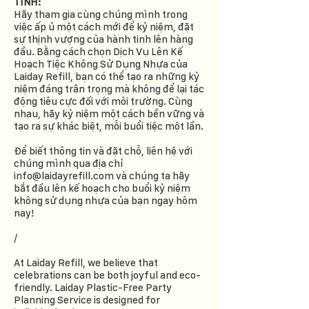
TINH:
Hãy tham gia cùng chúng mình trong
việc ấp ủ một cách mới để kỷ niệm, đặt
sự thịnh vượng của hành tinh lên hàng
đầu. Bằng cách chọn Dịch Vụ Lên Kế
Hoạch Tiệc Không Sử Dụng Nhựa của
Laiday Refill, bạn có thể tạo ra những kỷ
niệm đáng trân trọng mà không để lại tác
động tiêu cực đối với môi trường. Cùng
nhau, hãy kỷ niệm một cách bền vững và
tạo ra sự khác biệt, mỗi buổi tiệc một lần.
Để biết thông tin và đặt chỗ, liên hệ với
chúng mình qua địa chỉ
info@laidayrefill.com
và chúng ta hãy
bắt đầu lên kế hoạch cho buổi kỷ niệm
không sử dụng nhựa của bạn ngay hôm
nay!
/
At Laiday Refill, we believe that
celebrations can be both joyful and eco-
friendly. Laiday Plastic-Free Party
Planning Service is designed for