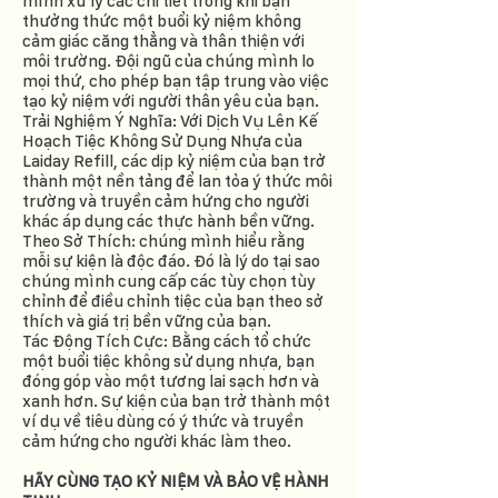
mình xử lý các chi tiết trong khi bạn
thưởng thức một buổi kỷ niệm không
cảm giác căng thẳng và thân thiện với
môi trường. Đội ngũ của chúng mình lo
mọi thứ, cho phép bạn tập trung vào việc
tạo kỷ niệm với người thân yêu của bạn.
Trải Nghiệm Ý Nghĩa: Với Dịch Vụ Lên Kế
Hoạch Tiệc Không Sử Dụng Nhựa của
Laiday Refill, các dịp kỷ niệm của bạn trở
thành một nền tảng để lan tỏa ý thức môi
trường và truyền cảm hứng cho người
khác áp dụng các thực hành bền vững.
Theo Sở Thích: chúng mình hiểu rằng
mỗi sự kiện là độc đáo. Đó là lý do tại sao
chúng mình cung cấp các tùy chọn tùy
chỉnh để điều chỉnh tiệc của bạn theo sở
thích và giá trị bền vững của bạn.
Tác Động Tích Cực: Bằng cách tổ chức
một buổi tiệc không sử dụng nhựa, bạn
đóng góp vào một tương lai sạch hơn và
xanh hơn. Sự kiện của bạn trở thành một
ví dụ về tiêu dùng có ý thức và truyền
cảm hứng cho người khác làm theo.
HÃY CÙNG TẠO KỶ NIỆM VÀ BẢO VỆ HÀNH