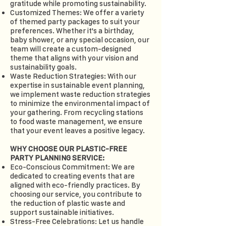
gratitude while promoting sustainability.
Customized Themes: We offer a variety
of themed party packages to suit your
preferences. Whether it's a birthday,
baby shower, or any special occasion, our
team will create a custom-designed
theme that aligns with your vision and
sustainability goals.
Waste Reduction Strategies: With our
expertise in sustainable event planning,
we implement waste reduction strategies
to minimize the environmental impact of
your gathering. From recycling stations
to food waste management, we ensure
that your event leaves a positive legacy.
WHY CHOOSE OUR PLASTIC-FREE
PARTY PLANNING SERVICE:
Eco-Conscious Commitment: We are
dedicated to creating events that are
aligned with eco-friendly practices. By
choosing our service, you contribute to
the reduction of plastic waste and
support sustainable initiatives.
Stress-Free Celebrations: Let us handle