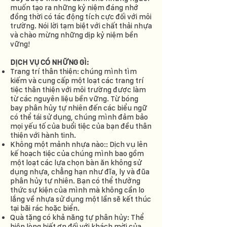
muốn tạo ra những kỷ niệm đáng nhớ
đồng thời có tác động tích cực đối với môi
trường. Nói lời tạm biệt với chất thải nhựa
và chào mừng những dịp kỷ niệm bền
vững!
DỊCH VỤ CÓ NHỮNG GÌ:
Trang trí thân thiện: chúng mình tìm
kiếm và cung cấp một loạt các trang trí
tiệc thân thiện với môi trường được làm
từ các nguyên liệu bền vững. Từ bóng
bay phân hủy tự nhiên đến các biểu ngữ
có thể tái sử dụng, chúng mình đảm bảo
mọi yếu tố của buổi tiệc của bạn đều thân
thiện với hành tinh.
Không một mảnh nhựa nào:: Dịch vụ lên
kế hoạch tiệc của chúng mình bao gồm
một loạt các lựa chọn bàn ăn không sử
dụng nhựa, chẳng hạn như đĩa, ly và đũa
phân hủy tự nhiên. Bạn có thể thưởng
thức sự kiện của mình mà không cần lo
lắng về nhựa sử dụng một lần sẽ kết thúc
tại bãi rác hoặc biển.
Quà tặng có khả năng tự phân hủy: Thể
hiện lòng biết ơn đối với khách mời của