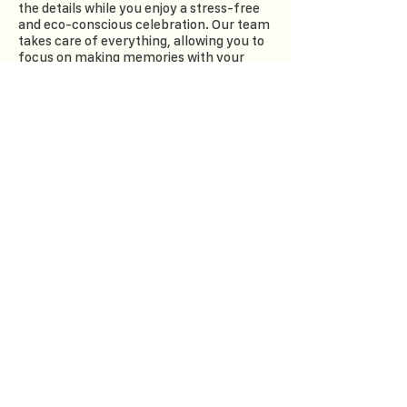
the details while you enjoy a stress-free
and eco-conscious celebration. Our team
takes care of everything, allowing you to
focus on making memories with your
loved ones.
Meaningful Experiences: With Laiday
Refill's Plastic-Free Party Planning
Service, your celebrations become a
platform for spreading environmental
awareness and inspiring others to adopt
sustainable practices.
Customization Options: We understand
that every event is unique. That's why we
offer customization options to tailor your
party to your preferences and
sustainability values.
Positive Impact: By hosting a plastic-free
party, you contribute to a cleaner and
greener future. Your celebration
becomes an example of mindful
consumerism and inspires others to
follow suit.
LET'S CREATE MEMORIES AND PROTECT
THE PLANET: