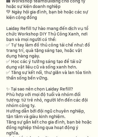
🏢 Workshop teambuilding cho công ty
hoặc sự kiện doanh nghiệp
💚 Ngày hội gia đình, bạn bè hoặc các sự
kiện cộng đồng
Laiday Refill tự hào mang đến dịch vụ tổ
chức Workshop DIY Thủ Công Xanh, nơi
bạn và mọi người có thể:
✅ Tự tay làm đồ thủ công tái chế như: đồ
trang trí, quà tặng sáng tạo, hoặc vật
dụng hàng ngày.
✅ Học các ý tưởng sáng tạo để tái sử
dụng vật liệu cũ và sống xanh hơn.
✅ Tăng sự kết nối, thư giãn và lan tỏa tinh
thần sống bền vững.
✨ Tại sao nên chọn Laiday Refill?
Phù hợp với mọi độ tuổi và nhóm đối
tượng: từ trẻ nhỏ, người lớn đến các đội
nhóm công ty.
Hướng dẫn bởi đội ngũ chuyên nghiệp,
tận tâm và giàu kinh nghiệm.
Tăng sự gắn kết cho gia đình, bạn bè hoặc
đồng nghiệp thông qua hoạt động ý
nghĩa.