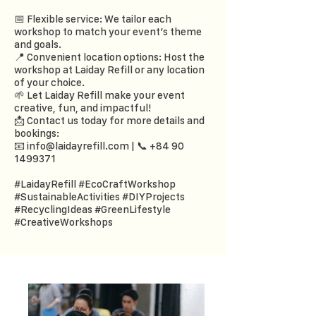
📅 Flexible service: We tailor each
workshop to match your event’s theme
and goals.
📍 Convenient location options: Host the
workshop at Laiday Refill or any location
of your choice.
🌱 Let Laiday Refill make your event
creative, fun, and impactful!
📩 Contact us today for more details and
bookings:
📧 info@laidayrefill.com | 📞 +84 90
1499371
#LaidayRefill #EcoCraftWorkshop
#SustainableActivities #DIYProjects
#RecyclingIdeas #GreenLifestyle
#CreativeWorkshops