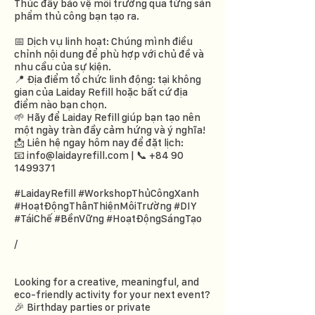
Thúc đẩy bảo vệ môi trường qua từng sản
phẩm thủ công bạn tạo ra.
📅 Dịch vụ linh hoạt: Chúng mình điều
chỉnh nội dung để phù hợp với chủ đề và
nhu cầu của sự kiện.
📍 Địa điểm tổ chức linh động: tại không
gian của Laiday Refill hoặc bất cứ địa
điểm nào bạn chọn.
🌱 Hãy để Laiday Refill giúp bạn tạo nên
một ngày tràn đầy cảm hứng và ý nghĩa!
📩 Liên hệ ngay hôm nay để đặt lịch:
📧 info@laidayrefill.com | 📞 +84 90
1499371
#LaidayRefill #WorkshopThủCôngXanh
#HoạtĐộngThânThiệnMôiTrường #DIY
#TáiChế #BềnVững #HoạtĐộngSángTạo
/
Looking for a creative, meaningful, and
eco-friendly activity for your next event?
🎉 Birthday parties or private