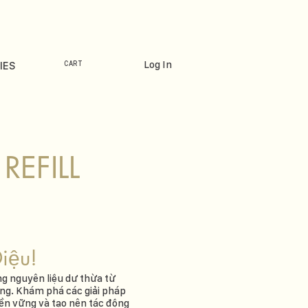
Log In
IES
CART
REFILL
iệu!
ng nguyên liệu dư thừa từ
ờng. Khám phá các giải pháp
bền vững và tạo nên tác động