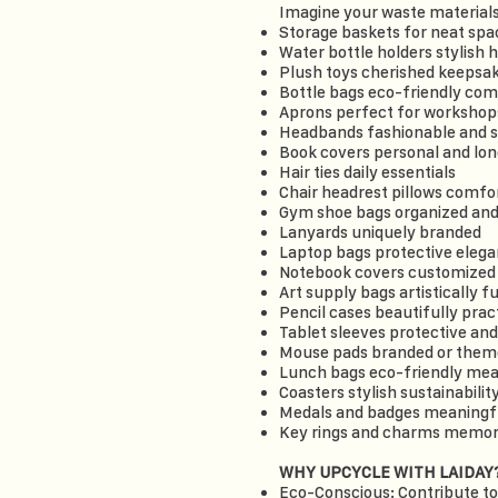
Imagine your waste materials
Storage baskets for neat spa
Water bottle holders stylish 
Plush toys cherished keepsak
Bottle bags eco-friendly co
Aprons perfect for workshop
Headbands fashionable and s
Book covers personal and lon
Hair ties daily essentials
Chair headrest pillows comfo
Gym shoe bags organized and
Lanyards uniquely branded
Laptop bags protective eleg
Notebook covers customized 
Art supply bags artistically f
Pencil cases beautifully prac
Tablet sleeves protective and
Mouse pads branded or them
Lunch bags eco-friendly meal
Coasters stylish sustainabilit
Medals and badges meaningfu
Key rings and charms memor
WHY UPCYCLE WITH LAIDAY
Eco-Conscious: Contribute to