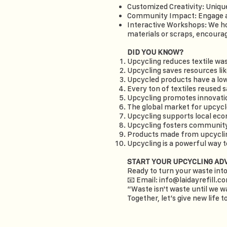
Customized Creativity: Unique
Community Impact: Engage an
Interactive Workshops: We h
materials or scraps, encourag
DID YOU KNOW?
Upcycling reduces textile wast
Upcycling saves resources lik
Upcycled products have a lo
Every ton of textiles reused 
Upcycling promotes innovatio
The global market for upcycl
Upcycling supports local eco
Upcycling fosters community
Products made from upcyclin
Upcycling is a powerful way 
START YOUR UPCYCLING A
Ready to turn your waste int
📧 Email:
info@laidayrefill.c
“Waste isn't waste until we wa
Together, let’s give new life 