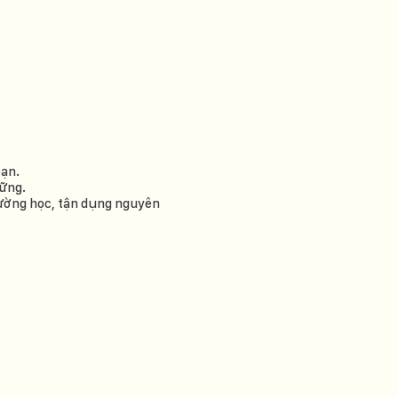
bạn.
vững.
rường học, tận dụng nguyên