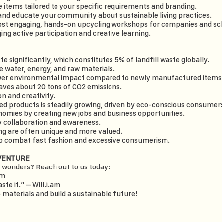
 items tailored to your specific requirements and branding.
d educate your community about sustainable living practices.
ost engaging, hands-on upcycling workshops for companies and sc
ing active participation and creative learning.
e significantly, which constitutes 5% of landfill waste globally.
e water, energy, and raw materials.
wer environmental impact compared to newly manufactured items
saves about 20 tons of CO2 emissions.
n and creativity.
ed products is steadily growing, driven by eco-conscious consumer
nomies by creating new jobs and business opportunities.
 collaboration and awareness.
g are often unique and more valued.
to combat fast fashion and excessive consumerism.
DVENTURE
o wonders? Reach out to us today:
om
ste it.” – Will.i.am
to materials and build a sustainable future!