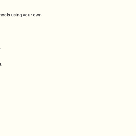
hools using your own
.
s.