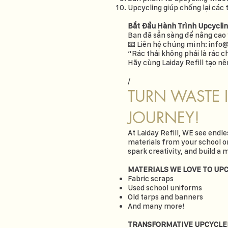
Upcycling giúp chống lại các 
Bắt Đầu Hành Trình Upcycli
Bạn đã sẵn sàng để nâng cao 
📧 Liên hệ chúng mình:
info@
“Rác thải không phải là rác ch
Hãy cùng Laiday Refill tạo n
/
TURN WASTE 
JOURNEY!
At Laiday Refill, WE see endl
materials from your school or
spark creativity, and build a 
MATERIALS WE LOVE TO UP
Fabric scraps
Used school uniforms
Old tarps and banners
And many more!
TRANSFORMATIVE UPCYCLE