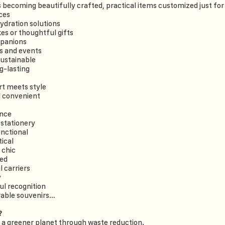
 becoming beautifully crafted, practical items customized just for
ces
hydration solutions
es or thoughtful gifts
mpanions
s and events
ustainable
g-lasting
rt meets style
 convenient
ance
stationery
unctional
tical
 chic
ed
 carriers
y
l recognition
able souvenirs…
?
 a greener planet through waste reduction.