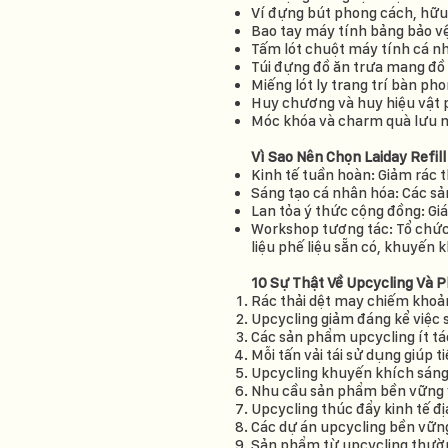
Ví đựng bút phong cách, hữ
Bao tay máy tính bảng bảo vệ
Tấm lót chuột máy tính cá nh
Túi đựng đồ ăn trưa mang đồ ă
Miếng lót ly trang trí bàn ph
Huy chương và huy hiệu vật 
Móc khóa và charm quà lưu n
Vì Sao Nên Chọn Laiday Refil
Kinh tế tuần hoàn: Giảm rác t
Sáng tạo cá nhân hóa: Các s
Lan tỏa ý thức cộng đồng: G
Workshop tương tác: Tổ chức
liệu phế liệu sẵn có, khuyến
10 Sự Thật Về Upcycling Và 
Rác thải dệt may chiếm khoả
Upcycling giảm đáng kể việc 
Các sản phẩm upcycling ít t
Mỗi tấn vải tái sử dụng giúp t
Upcycling khuyến khích sáng 
Nhu cầu sản phẩm bền vững và
Upcycling thúc đẩy kinh tế đị
Các dự án upcycling bền vữn
Sản phẩm từ upcycling thường