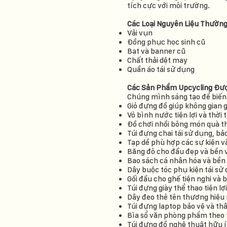
tích cực với môi trường.
Các Loại Nguyên Liệu Thường
Vải vụn
Đồng phục học sinh cũ
Bạt và banner cũ
Chất thải dệt may
Quần áo tái sử dụng
Các Sản Phẩm Upcycling Đư
Chúng mình sáng tạo để biến
Giỏ đựng đồ giúp không gian 
Vỏ bình nước tiện lợi và thời 
Đồ chơi nhồi bông món quà t
Túi đựng chai tái sử dụng, bả
Tạp dề phù hợp các sự kiện 
Băng đô cho đầu đẹp và bền
Bao sách cá nhân hóa và bền 
Dây buộc tóc phụ kiện tái sử
Gối đầu cho ghế tiện nghi và
Túi đựng giày thể thao tiện lợ
Dây đeo thẻ tên thương hiệu r
Túi đựng laptop bảo vệ và th
Bìa sổ văn phòng phẩm theo 
Túi đựng đồ nghệ thuật hữu í