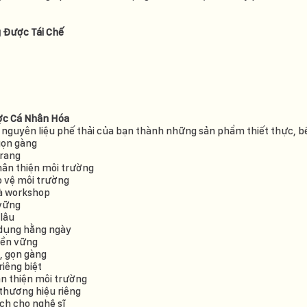
 Được Tái Chế
ợc Cá Nhân Hóa
 nguyên liệu phế thải của bạn thành những sản phẩm thiết thực, b
gọn gàng
trang
hân thiện môi trường
o vệ môi trường
và workshop
 vững
lâu
 dụng hằng ngày
 bền vững
i, gọn gàng
iêng biệt
ân thiện môi trường
thương hiệu riêng
ch cho nghệ sĩ