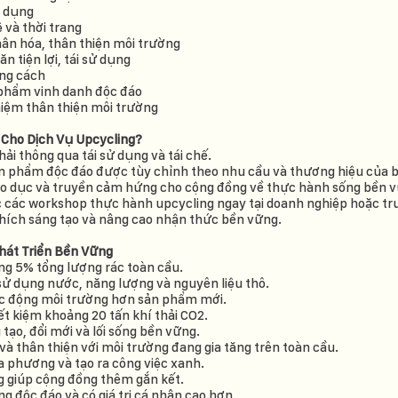
u dụng
 và thời trang
ân hóa, thân thiện môi trường
n tiện lợi, tái sử dụng
ong cách
phẩm vinh danh độc đáo
iệm thân thiện môi trường
l Cho Dịch Vụ Upcycling?
hải thông qua tái sử dụng và tái chế.
ản phẩm độc đáo được tùy chỉnh theo nhu cầu và thương hiệu của 
iáo dục và truyền cảm hứng cho cộng đồng về thực hành sống bền 
 các workshop thực hành upcycling ngay tại doanh nghiệp hoặc t
 khích sáng tạo và nâng cao nhận thức bền vững.
Phát Triển Bền Vững
ng 5% tổng lượng rác toàn cầu.
sử dụng nước, năng lượng và nguyên liệu thô.
ác động môi trường hơn sản phẩm mới.
iết kiệm khoảng 20 tấn khí thải CO2.
tạo, đổi mới và lối sống bền vững.
 thân thiện với môi trường đang gia tăng trên toàn cầu.
a phương và tạo ra công việc xanh.
g giúp cộng đồng thêm gắn kết.
 độc đáo và có giá trị cá nhân cao hơn.