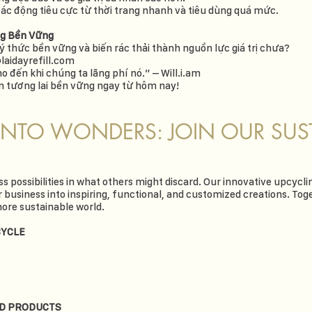
tác động tiêu cực từ thời trang nhanh và tiêu dùng quá mức.
ng Bền Vững
ý thức bền vững và biến rác thải thành nguồn lực giá trị chưa?
laidayrefill.com
o đến khi chúng ta lãng phí nó.” – Will.i.am
ên tương lai bền vững ngay từ hôm nay!
INTO WONDERS: JOIN OUR SUST
ess possibilities in what others might discard. Our innovative upcyc
 business into inspiring, functional, and customized creations. To
more sustainable world.
CYCLE
D PRODUCTS