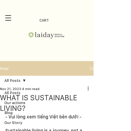
CART
Post
All Posts
Nov 21, 2023
4 min read
All Posts
WHAT IS SUSTAINABLE
Our actions
LIVING?
Blog
- Vui lòng xem tiếng Việt bên dưới - 
Our Story
Sustainable living is a journey, not a 