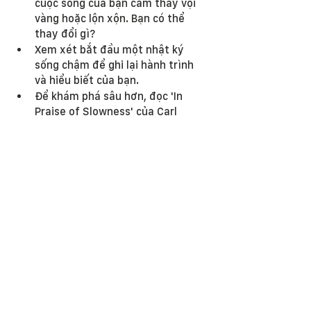
cuộc sống của bạn cảm thấy vội 
vàng hoặc lộn xộn. Bạn có thể 
thay đổi gì?
Xem xét bắt đầu một nhật ký 
sống chậm để ghi lại hành trình 
và hiểu biết của bạn.
Để khám phá sâu hơn, đọc 'In 
Praise of Slowness' của Carl 
Honoré hoặc 'The Art of Stillness' 
của Pico Iyer.
Sống chậm là hành trình hướng tới 
một cuộc sống ý thức và trọn vẹn hơn. 
Nó mời gọi chúng ta dừng lại, hít thở 
và đề cao vẻ đẹp của khoảnh khắc 
hiện tại.
Quyên Nguyễn
Founder & Owner, Laiday Refill 
info@laidayrefill.com 