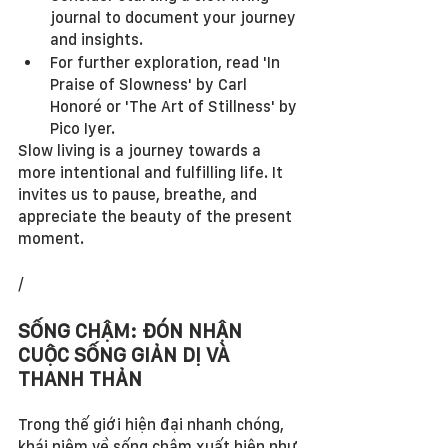
journal to document your journey 
and insights.
For further exploration, read 'In 
Praise of Slowness' by Carl 
Honoré or 'The Art of Stillness' by 
Pico Iyer.
Slow living is a journey towards a 
more intentional and fulfilling life. It 
invites us to pause, breathe, and 
appreciate the beauty of the present 
moment.
/
SỐNG CHẬM: ĐÓN NHẬN 
CUỘC SỐNG GIẢN DỊ VÀ 
THANH THẢN 
Trong thế giới hiện đại nhanh chóng, 
khái niệm về sống chậm xuất hiện như 