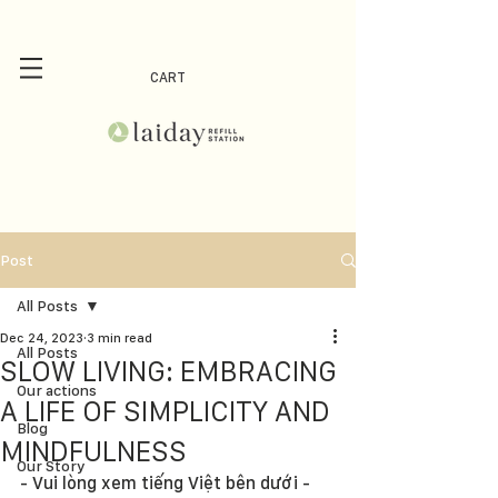
CART
Post
All Posts
Dec 24, 2023
3 min read
All Posts
SLOW LIVING: EMBRACING
Our actions
A LIFE OF SIMPLICITY AND
Blog
MINDFULNESS
Our Story
- Vui lòng xem tiếng Việt bên dưới -