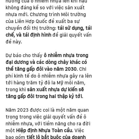
hưởng của ô nhiễm nhựa lên khí hậu 
không đáng kể so với việc sản xuất 
nhựa mới. Chương trình Môi trường 
của Liên Hợp Quốc đề xuất ba sự 
chuyển đổi thị trường: 
tái sử dụng, tái 
chế, và tái định hình
 để giải quyết vấn 
đề này.
Dự báo cho thấy 
ô nhiễm nhựa trong 
đại dương và các dòng chảy khác có 
thể tăng gấp đôi vào năm 2030
. Chi 
phí kinh tế do ô nhiễm nhựa gây ra lên 
tới hàng trăm tỷ đô la Mỹ mỗi năm, 
trong khi 
sản xuất nhựa dự kiến sẽ 
tăng gấp đôi trong hai thập kỷ tới
.
Năm 2023 được coi là một năm quan 
trọng trong việc giải quyết vấn đề ô 
nhiễm nhựa, với tiềm năng cho ra đời 
một 
Hiệp định Nhựa Toàn cầu
. Việc 
bao gồm
 tiết lộ bắt buộc của doanh 