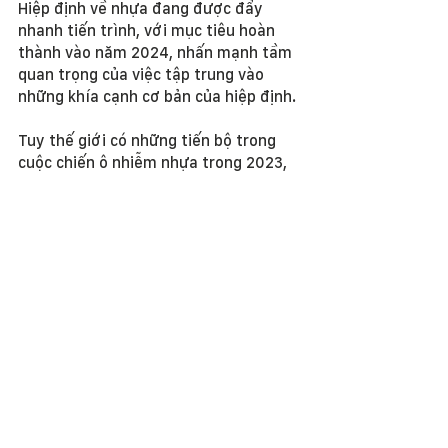
Hiệp định về nhựa đang được đẩy 
nhanh tiến trình, với mục tiêu hoàn 
thành vào năm 2024, nhấn mạnh tầm 
quan trọng của việc tập trung vào 
những khía cạnh cơ bản của hiệp định.
Tuy thế giới có những tiến bộ trong 
cuộc chiến ô nhiễm nhựa trong 2023, 
nhưng chúng ta cần có 
những biện 
pháp mạnh mẽ hơn, quyết liệt hơn và 
hệ thống hơn nữa
 để đối phó hiệu quả 
với cuộc khủng hoảng nhựa này.