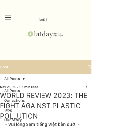
CART
Post
All Posts
Nov 21, 2023
3 min read
All Posts
WORLD REVIEW 2023: THE
Our actions
FIGHT AGAINST PLASTIC
Blog
POLLUTION
Our Story
- Vui lòng xem tiếng Việt bên dưới - 