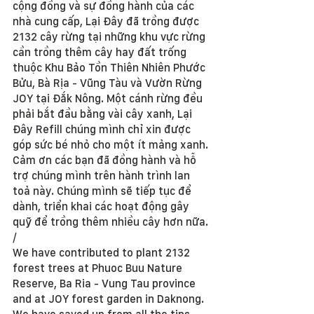
cộng đồng và sự đồng hành của các 
nhà cung cấp, Lại Đây đã trồng được 
2132 cây rừng tại những khu vực rừng 
cần trồng thêm cây hay đất trống 
thuộc Khu Bảo Tồn Thiên Nhiên Phước 
Bửu, Bà Rịa - Vũng Tàu và Vườn Rừng 
JOY tại Đắk Nông. Một cánh rừng đều 
phải bắt đầu bằng vài cây xanh, Lại 
Đây Refill chúng mình chỉ xin được 
góp sức bé nhỏ cho một ít mảng xanh. 
Cảm ơn các bạn đã đồng hành và hỗ 
trợ chúng mình trên hành trình lan 
toả này. Chúng mình sẽ tiếp tục để 
dành, triển khai các hoạt động gây 
quỹ để trồng thêm nhiều cây hơn nữa.
/
We have contributed to plant 2132 
forest trees at Phuoc Buu Nature 
Reserve, Ba Ria - Vung Tau province 
and at JOY forest garden in Daknong. 