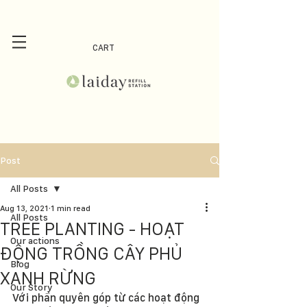
CART
Post
All Posts
Aug 13, 2021
1 min read
All Posts
TREE PLANTING - HOẠT
Our actions
ĐỘNG TRỒNG CÂY PHỦ
Blog
XANH RỪNG
Our Story
Với phần quyên góp từ các hoạt động 