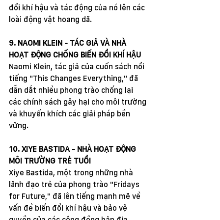
đổi khí hậu và tác động của nó lên các 
loài động vật hoang dã.
9. NAOMI KLEIN - TÁC GIẢ VÀ NHÀ 
HOẠT ĐỘNG CHỐNG BIẾN ĐỔI KHÍ HẬU
Naomi Klein, tác giả của cuốn sách nổi 
tiếng "This Changes Everything," đã 
dẫn dắt nhiều phong trào chống lại 
các chính sách gây hại cho môi trường 
và khuyến khích các giải pháp bền 
vững.
10. XIYE BASTIDA - NHÀ HOẠT ĐỘNG 
MÔI TRƯỜNG TRẺ TUỔI
Xiye Bastida, một trong những nhà 
lãnh đạo trẻ của phong trào "Fridays 
for Future," đã lên tiếng mạnh mẽ về 
vấn đề biến đổi khí hậu và bảo vệ 
quyền của các cộng đồng bản địa.