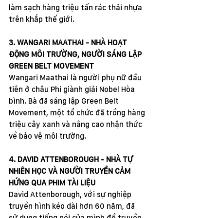
làm sạch hàng triệu tấn rác thải nhựa 
trên khắp thế giới.
3. WANGARI MAATHAI - NHÀ HOẠT 
ĐỘNG MÔI TRƯỜNG, NGƯỜI SÁNG LẬP 
GREEN BELT MOVEMENT
Wangari Maathai là người phụ nữ đầu 
tiên ở châu Phi giành giải Nobel Hòa 
bình. Bà đã sáng lập Green Belt 
Movement, một tổ chức đã trồng hàng 
triệu cây xanh và nâng cao nhận thức 
về bảo vệ môi trường.
4. DAVID ATTENBOROUGH - NHÀ TỰ 
NHIÊN HỌC VÀ NGƯỜI TRUYỀN CẢM 
HỨNG QUA PHIM TÀI LIỆU
David Attenborough, với sự nghiệp 
truyền hình kéo dài hơn 60 năm, đã 
sử dụng tiếng nói của mình để truyền 