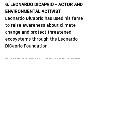
6. LEONARDO DICAPRIO - ACTOR AND 
ENVIRONMENTAL ACTIVIST
Leonardo DiCaprio has used his fame 
to raise awareness about climate 
change and protect threatened 
ecosystems through the Leonardo 
DiCaprio Foundation.
7. JANE GOODALL - PRIMATOLOGIST 
AND ANIMAL RIGHTS ACTIVIST
Jane Goodall has dedicated her life to 
protecting animals and the 
environment. Her work with 
chimpanzees has opened up new 
understandings of animal behavior 
and their role in ecosystems.
8. PAUL NICKLEN - PHOTOGRAPHER 
AND ENVIRONMENTAL ACTIVIST