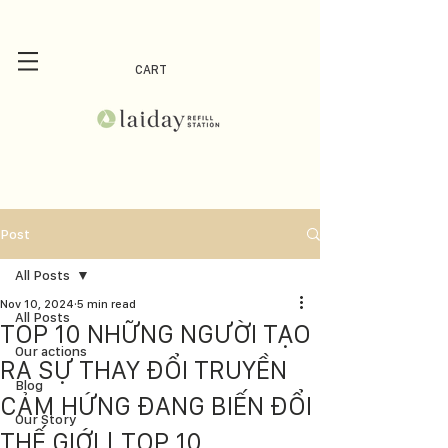
CART
Post
All Posts
Nov 10, 2024
5 min read
All Posts
TOP 10 NHỮNG NGƯỜI TẠO
Our actions
RA SỰ THAY ĐỔI TRUYỀN
Blog
CẢM HỨNG ĐANG BIẾN ĐỔI
Our Story
THẾ GIỚI | TOP 10