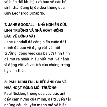
về biến đổi khí hậu và bảo vệ các hệ 
sinh thái đang bị đe dọa thông qua 
Quỹ Leonardo DiCaprio.
7. JANE GOODALL - NHÀ NGHIÊN CỨU 
LINH TRƯỞNG VÀ NHÀ HOẠT ĐỘNG 
BẢO VỆ ĐỘNG VẬT
Jane Goodall đã cống hiến cuộc đời 
mình để bảo vệ động vật và môi 
trường. Công việc của bà với tinh tinh 
đã mở ra nhiều hiểu biết mới về hành 
vi động vật và vai trò của chúng trong 
hệ sinh thái.
8. PAUL NICKLEN - NHIẾP ẢNH GIA VÀ 
NHÀ HOẠT ĐỘNG MÔI TRƯỜNG
Paul Nicklen, thông qua các bức ảnh 
đầy cảm hứng của mình, đã truyền tải 
những câu chuyện mạnh mẽ về biến 