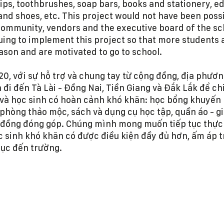
ips, toothbrushes, soap bars, books and stationery, ed
 and shoes, etc. This project would not have been poss
community, vendors and the executive board of the sch
uing to implement this project so that more students a
ason and are motivated to go to school.
0, với sự hỗ trợ và chung tay từ cộng đồng, địa phươ
đi đến Tà Lài - Đồng Nai, Tiền Giang và Đắk Lắk để chi
và học sinh có hoàn cảnh khó khăn: học bổng khuyến 
phòng thảo mộc, sách và dụng cụ học tập, quần áo - gi
g đồng đóng góp. Chúng mình mong muốn tiếp tục thực 
 sinh khó khăn có được điều kiện đầy đủ hơn, ấm áp t
tục đến trường.