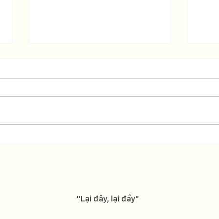
RỘN RÀNG PHIÊN CHỢ LẠI
CHƯ
ĐÂY ECO SPRING FEST LAN
ĐÂY 
TOẢ SỐNG XANH
CỨU
LÃN
"Lại đây, lại đầy"