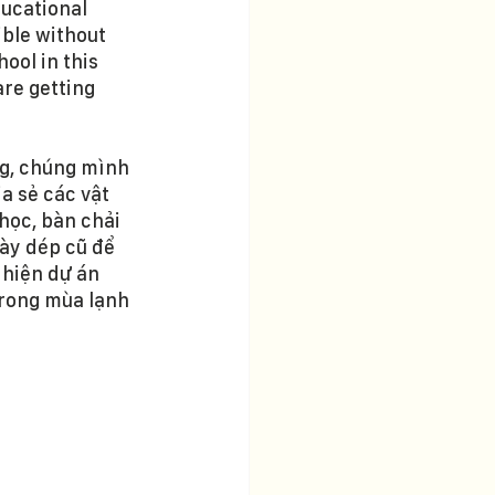
ucational 
ible without 
ool in this 
re getting 
ng, chúng mình 
a sẻ các vật 
học, bàn chải 
ày dép cũ để 
hiện dự án 
rong mùa lạnh 