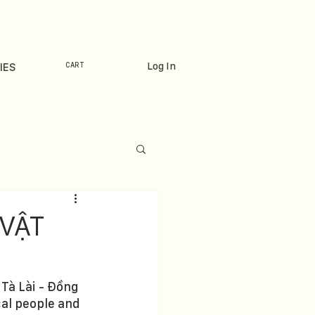
Log In
IES
CART
VẬT
Tà Lài - Đồng 
cal people and 