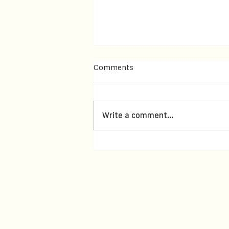
Comments
Write a comment...
PLANT SANDALWOODS IN
THE CENTRAL HIGHLANDS
OF VIETNAM | TRỒNG CÂY
ĐÀN HƯƠNG Ở TÂY NGUYÊN
VIỆT NAM