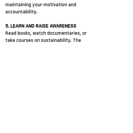
maintaining your motivation and 
accountability.
5. LEARN AND RAISE AWARENESS
Read books, watch documentaries, or 
take courses on sustainability. The 
more you understand the impact of 
your actions on the environment, the 
more motivated you’ll be to keep your 
resolutions.
FURTHER READING AND LEARNING
Books
: 
"Zero Waste Home"
 by Bea 
Johnson
Documentaries
: 
"Our Planet" - 
David Attenborough
QUESTIONS AND ACTIONS TO 
CONSIDER
Have you set your green living 