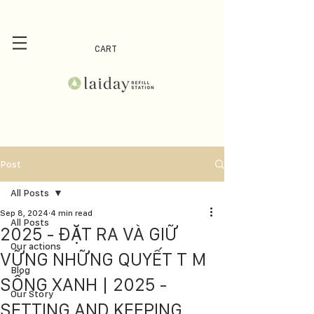
CART
Post
All Posts
Sep 8, 2024
4 min read
All Posts
2025 - ĐẶT RA VÀ GIỮ
Our actions
VỮNG NHỮNG QUYẾT T M
Blog
SỐNG XANH | 2025 -
Our Story
SETTING AND KEEPING